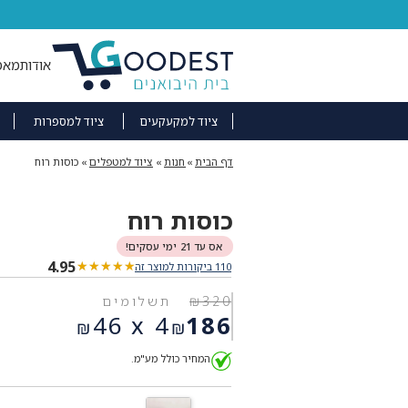
אודות
מאמ
ציוד למקעקעים
ציוד למספרות
דף הבית
»
חנות
»
ציוד למטפלים
»
כוסות רוח
כוסות רוח
אס עד 21 ימי עסקים!
4.95
★★★★★
★★★★★
110 ביקורות למוצר זה
320
₪
תשלומים
המחיר
46
4 x
186
₪
₪
המקורי
המחיר
היה:
המחיר כולל מע"מ.
הנוכחי
₪320.
הוא:
₪186.