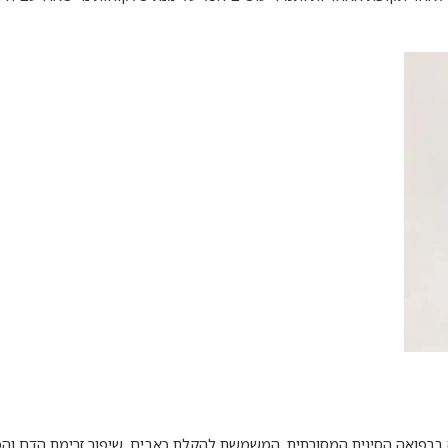
 ברפואה הסינית המסורתית, המשמשת להקלת כאבים, שיפור זרימת הדם וה