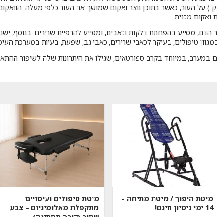
 על העור, כאשר בתוכן נוצר ואקום שמושך את העור כלפי מעלה. הוואקום נ
ואקום מכנית.
ר הדם
, מסייע בהפחתת דלקות וכאבים, ומסייע להרפיית שרירים. בנוסף, יש
גוון טיפולים, בעיקר לכאבי שרירים, כאבי גב, שפעת, בעיות במערכת העיכול
ם במערב, במיוחד בקרב ספורטאים, שגילו את היתרונות שלה לשיפור ההתאו
מיטת היפוך / מיטת מתיחה –
מיטת טיפולים ועיסויים
14 ימי ניסיון חינם!
מתקפלת מאלומיניום – צבע
שחור (קורה תחתונה)