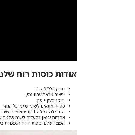
אודות כוסות רוח
שלנו
משקל: 0.99 ק "ג
עיצוב מראה ארגונומי,
חומר: ps + pvc
סט זה מתאים לשימוש על כל הגוף,
החבילה כללה:
1-קופסא * מכשיר ואקום * 12 צנצנות ואקום + 7 מגנטים יחודיים
אחריות יבואן בלעדית לשנה שלמה על
המוצר שלנו: כוסות הרוח הנמכרות ביו