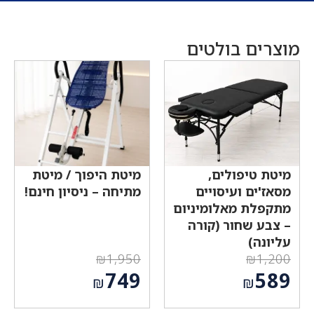
מוצרים בולטים
מיטת טיפולים,
מיטת היפוך / מיטת
מסאז'ים ועיסויים
מתיחה – ניסיון חינם!
מתקפלת מאלומיניום
– צבע שחור (קורה
עליונה)
₪
1,950
₪
1,200
המחיר
המחיר
749
589
₪
₪
המקורי
המקורי
המחיר
המחיר
היה:
היה: