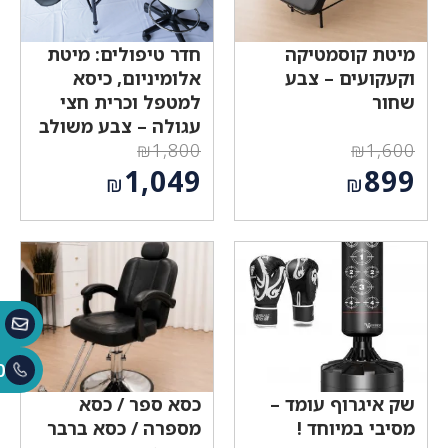
מיטת קוסמטיקה
חדר טיפולים: מיטת
וקעקועים – צבע
אלומיניום, כיסא
שחור
למטפל וכרית חצי
עגולה – צבע משולב
₪
1,800
₪
1,600
המחיר
המחיר
1,049
899
₪
₪
המקורי
המקורי
המחיר
המחיר
היה:
היה:
הנוכחי
הנוכחי
₪1,800.
₪1,600.
הוא:
הוא:
₪1,049.
₪899.
0
שק איגרוף עומד –
כסא ספר / כסא
מסיבי במיוחד !
מספרה / כסא ברבר