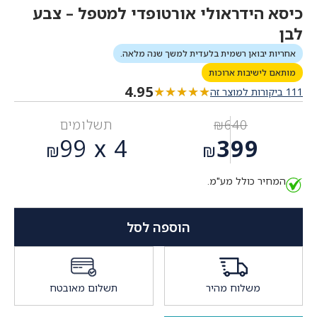
כיסא הידראולי אורטופדי למטפל – צבע
לבן
אחריות יבואן רשמית בלעדית למשך שנה מלאה.
מותאם לישיבות ארוכות
4.95
★★★★★
★★★★★
111 ביקורות למוצר זה
640
₪
תשלומים
המחיר
99
4 x
399
₪
₪
המקורי
המחיר
היה:
המחיר כולל מע"מ.
הנוכחי
₪640.
הוא:
₪399.
הוספה לסל
משלוח מהיר
תשלום מאובטח