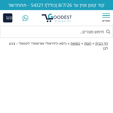
קוד קופן זמין עד 8/7/26 (כולל)! 54321 - תתחדשו!
0
תפריט
דף הבית
»
חנות
»
כסאות
»
כיסא הידראולי אורטופדי למטפל – צבע
לבן