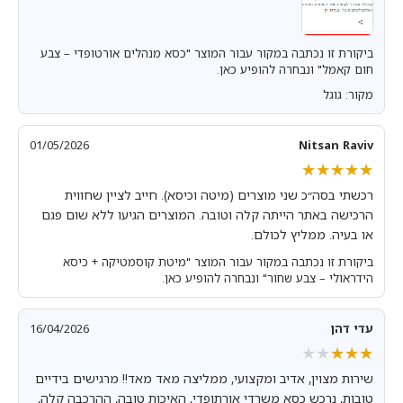
ביקורת זו נכתבה במקור עבור המוצר "כסא מנהלים אורטופדי – צבע
חום קאמל" ונבחרה להופיע כאן.
מקור: גוגל
01/05/2026
Nitsan Raviv
★★★★★
★★★★★
רכשתי בסה״כ שני מוצרים (מיטה וכיסא). חייב לציין שחווית
הרכישה באתר הייתה קלה וטובה. המוצרים הגיעו ללא שום פגם
או בעיה. ממליץ לכולם.
ביקורת זו נכתבה במקור עבור המוצר "מיטת קוסמטיקה + כיסא
הידראולי – צבע שחור" ונבחרה להופיע כאן.
עדי דהן
16/04/2026
★★★★★
★★★★★
שירות מצוין, אדיב ומקצועי, ממליצה מאד מאד!! מרגישים בידיים
טובות, נרכש כסא משרדי אורתופדי, האיכות טובה, ההרכבה קלה,