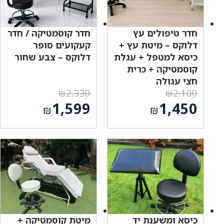
חדר טיפולים עץ
חדר קוסמטיקה / חדר
דלוקס – מיטת עץ +
קעקועים סופר
כיסא למטפל + עגלת
דלוקס – צבע שחור
קוסמטיקה + כרית
חצי עגולה
₪
2,330
₪
2,100
המחיר
המחיר
1,599
1,450
₪
₪
המקורי
המקורי
המחיר
המחיר
היה:
היה:
הנוכחי
הנוכחי
₪2,330.
₪2,100.
הוא:
הוא:
₪1,599.
₪1,450.
כיסא ומשענת יד
מיטת קוסמטיקה +