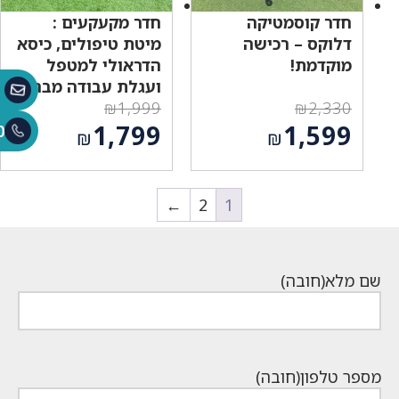
חדר קוסמטיקה
חדר מקעקעים :
דלוקס – רכישה
מיטת טיפולים, כיסא
מוקדמת!
הדראולי למטפל
ועגלת עבודה מברזל
₪
1,999
₪
2,330
המחיר
המחיר
1,799
1,599
0
₪
₪
המקורי
המקורי
המחיר
המחיר
היה:
היה:
הנוכחי
הנוכחי
₪1,999.
₪2,330.
הוא:
1
2
←
הוא:
₪1,799.
₪1,599.
שם מלא
(חובה)
מספר טלפון
(חובה)