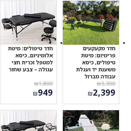
חדר מקעקעים
חדר טיפולים: מיטת
פרימיום: מיטת
אלומיניום, כיסא
טיפולים, כיסא
למטפל וכרית חצי
משענת יד ועגלת
עגולה – צבע שחור
עבודה מברזל
₪
1,800
₪
3,300
המחיר
המחיר
949
2,399
₪
₪
המקורי
המקורי
המחיר
המחיר
היה:
היה:
הנוכחי
הנוכחי
₪1,800.
₪3,300.
הוא:
הוא:
₪949.
₪2,399.