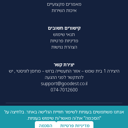
מאמרים מקצועיים
איכות השירות
קישורים חשובים
תנאי שימוש
מדיניות פרטיות
הצהרת נגישות
יצירת קשר
היצירה 1 בית שמש – אזור התעשייה ברוש – מחסן לוגיסטי , יש
להתקשר לפני ההגעה
support@goodest.co.il
074-7012600
אנחנו משתמשים בעוגיות לשיפור חוויית הגלישה באתר. בלחיצה על
כל הזכויות שמורות – 2020-
עוצב על ידי
resolve
| פותח על ידי
"הסכמה" את/ה מאשר/ת שימוש בעוגיות.
UpNext
2026 ©
מדיניות פרטיות
הסכמה