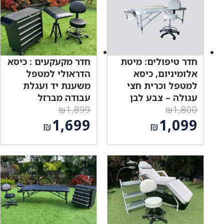
₪1,049.
₪1,099.
חדר טיפולים: מיטת
חדר מקעקעים : כיסא
אלומיניום, כיסא
הדראולי למטפל
למטפל וכרית חצי
משענת יד ועגלת
עגולה – צבע לבן
עבודה מברזל
₪
1,899
₪
1,800
המחיר
המחיר
1,699
1,099
₪
₪
המקורי
המקורי
המחיר
המחיר
היה:
היה:
הנוכחי
הנוכחי
₪1,899.
₪1,800.
הוא:
הוא:
₪1,699.
₪1,099.