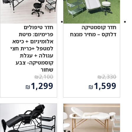
חדר קוסמטיקה
חדר טיפולים
דלוקס – מחיר מנצח
פרימיום: מיטת
אלומיניום + כיסא
למטפל +כרית חצי
עגולה + עגלת
קוסמטיקה- צבע
שחור
₪
2,100
₪
2,330
המחיר
המחיר
1,299
1,599
₪
₪
המקורי
המקורי
המחיר
המחיר
היה:
היה:
הנוכחי
הנוכחי
₪2,100.
₪2,330.
הוא:
הוא:
₪1,299.
₪1,599.