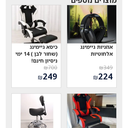
אוזניות גיימינג
כיסא גיימינג
אלחוטיות
(שחור לבן ) 14 ימי
ניסיון חינם!
₪
700
₪
349
המחיר
המחיר
249
224
₪
₪
המקורי
המקורי
המחיר
המחיר
היה:
היה:
הנוכחי
הנוכחי
₪700.
₪349.
הוא:
הוא:
₪249.
₪224.