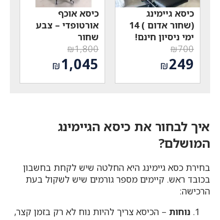
כיסא גיימינג
כיסא אוכף
(שחור אדום ) 14
אורטופדי – צבע
ימי ניסיון חינם!
שחור
₪
1,800
₪
700
המחיר
המחיר
1,045
249
₪
₪
המקורי
המקורי
המחיר
המחיר
היה:
היה:
הנוכחי
הנוכחי
₪1,800.
₪700.
הוא:
הוא:
₪1,045.
₪249.
איך לבחור את כיסא הגיימינג
המושלם?
בחירת כסא גיימינג היא החלטה שיש לקחת בחשבון
בכובד ראש. קיימים מספר גורמים שיש לשקול בעת
הרכישה:
נוחות
– הכיסא צריך להיות נוח לא רק בזמן קצר,