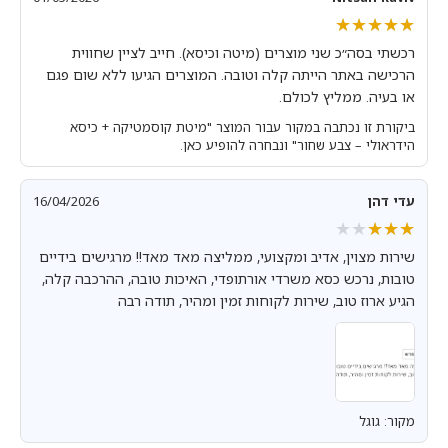
★★★★★
★★★★★
רכשתי בסה״כ שני מוצרים (מיטה וכיסא). חייב לציין שחווית
הרכישה באתר הייתה קלה וטובה. המוצרים הגיעו ללא שום פגם
או בעיה. ממליץ לכולם.
ביקורת זו נכתבה במקור עבור המוצר "מיטת קוסמטיקה + כיסא
הידראולי – צבע שחור" ונבחרה להופיע כאן.
עדי דהן
16/04/2026
★★★★★
★★★★★
שירות מצוין, אדיב ומקצועי, ממליצה מאד מאד!! מרגישים בידיים
טובות, נרכש כסא משרדי אורתופדי, האיכות טובה, ההרכבה קלה,
הגיע ארוז טוב, שירות לקוחות זמין ומהיר, תודה רבה
מקור: גוגל