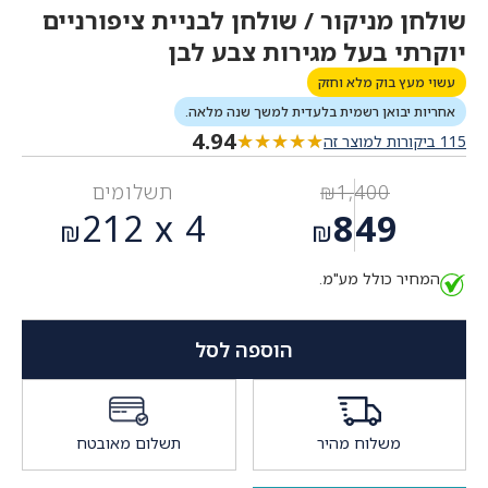
שולחן מניקור / שולחן לבניית ציפורניים
יוקרתי בעל מגירות צבע לבן
עשוי מעץ בוק מלא וחזק
אחריות יבואן רשמית בלעדית למשך שנה מלאה.
4.94
★★★★★
★★★★★
115 ביקורות למוצר זה
1,400
₪
תשלומים
המחיר
212
4 x
849
₪
₪
המקורי
המחיר
היה:
המחיר כולל מע"מ.
הנוכחי
₪1,400.
הוא:
₪849.
הוספה לסל
משלוח מהיר
תשלום מאובטח