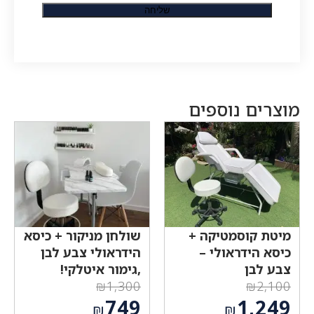
מוצרים נוספים
מיטת קוסמטיקה +
שולחן מניקור + כיסא
כיסא הידראולי –
הידראולי צבע לבן
צבע לבן
,גימור איטלקי!
₪
1,300
₪
2,100
המחיר
המחיר
749
1,249
₪
₪