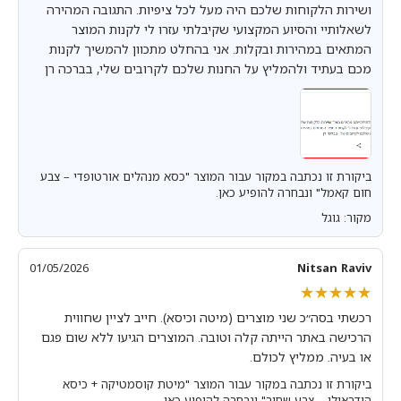
ושירות הלקוחות שלכם היה מעל לכל ציפיות. התגובה המהירה
לשאלותיי והסיוע המקצועי שקיבלתי עזרו לי לקנות המוצר
המתאים במהירות ובקלות. אני בהחלט מתכוון להמשיך לקנות
מכם בעתיד ולהמליץ על החנות שלכם לקרובים שלי, בברכה רן
ביקורת זו נכתבה במקור עבור המוצר "כסא מנהלים אורטופדי – צבע
חום קאמל" ונבחרה להופיע כאן.
מקור: גוגל
01/05/2026
Nitsan Raviv
★★★★★
★★★★★
רכשתי בסה״כ שני מוצרים (מיטה וכיסא). חייב לציין שחווית
הרכישה באתר הייתה קלה וטובה. המוצרים הגיעו ללא שום פגם
או בעיה. ממליץ לכולם.
ביקורת זו נכתבה במקור עבור המוצר "מיטת קוסמטיקה + כיסא
הידראולי – צבע שחור" ונבחרה להופיע כאן.