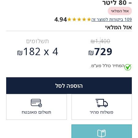
– 80 ליטר
אזל המלאי
4.94
★★★★★
★★★★★
109 ביקורות למוצר זה
אזל המלאי
1,400
₪
תשלומים
המחיר
182
4 x
729
₪
₪
המקורי
המחיר
היה:
המחיר כולל מע"מ.
הנוכחי
₪1,400.
הוא:
₪729.
הוספה לסל
משלוח מהיר
תשלום מאובטח