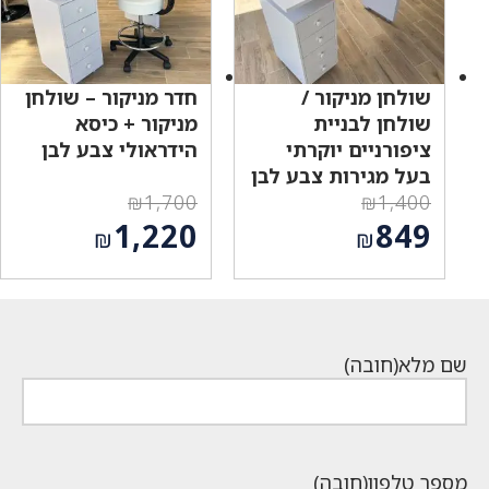
שולחן מניקור /
חדר מניקור – שולחן
שולחן לבניית
מניקור + כיסא
ציפורניים יוקרתי
הידראולי צבע לבן
בעל מגירות צבע לבן
₪
1,700
₪
1,400
המחיר
המחיר
1,220
849
₪
₪
המקורי
המקורי
המחיר
המחיר
היה:
היה:
הנוכחי
הנוכחי
₪1,700.
₪1,400.
הוא:
הוא:
₪1,220.
₪849.
שם מלא
(חובה)
מספר טלפון
(חובה)