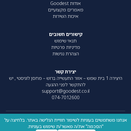
אודות Goodest
מאמרים מקצועיים
איכות השירות
קישורים חשובים
תנאי שימוש
מדיניות פרטיות
הצהרת נגישות
יצירת קשר
היצירה 1 בית שמש – אזור התעשייה ברוש – מחסן לוגיסטי , יש
להתקשר לפני ההגעה
support@goodest.co.il
074-7012600
אנחנו משתמשים בעוגיות לשיפור חוויית הגלישה באתר. בלחיצה על
כל הזכויות שמורות – 2020-
עוצב על ידי
resolve
| פותח על ידי
"הסכמה" את/ה מאשר/ת שימוש בעוגיות.
UpNext
2026 ©