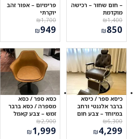
– חום שחור – רכישה
פרימיום – אפור זהב
מוקדמת
יוקרתי
₪
1,700
₪
1,400
המחיר
המחיר
949
850
₪
₪
המקורי
המקורי
המחיר
המחיר
היה:
היה:
הנוכחי
הנוכחי
₪1,700.
₪1,400.
הוא:
הוא:
₪949.
₪850.
כיסא ספר / כיסא
כסא ספר / כסא
ברבר אלגנטי ורחב
מספרה / כסא ברבר
במיוחד – צבע חום
זמש – צבע קאמל
₪
2,900
₪
6,300
המחיר
המחיר
1,999
4,299
₪
₪
המקורי
המקורי