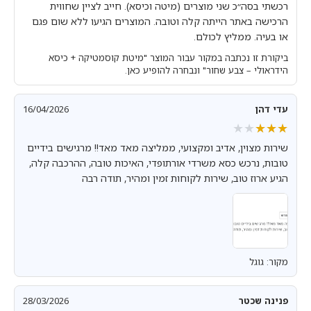
רכשתי בסה״כ שני מוצרים (מיטה וכיסא). חייב לציין שחווית
הרכישה באתר הייתה קלה וטובה. המוצרים הגיעו ללא שום פגם
או בעיה. ממליץ לכולם.
ביקורת זו נכתבה במקור עבור המוצר "מיטת קוסמטיקה + כיסא
הידראולי – צבע שחור" ונבחרה להופיע כאן.
עדי דהן
16/04/2026
★★★★★
★★★★★
שירות מצוין, אדיב ומקצועי, ממליצה מאד מאד!! מרגישים בידיים
טובות, נרכש כסא משרדי אורתופדי, האיכות טובה, ההרכבה קלה,
הגיע ארוז טוב, שירות לקוחות זמין ומהיר, תודה רבה
מקור: גוגל
פנינה שכטר
28/03/2026