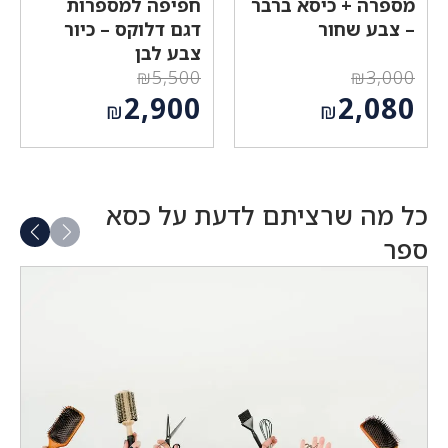
מספרה + כיסא ברבר
חפיפה למספרות
– צבע שחור
דגם דלוקס – כיור
צבע לבן
₪
5,500
₪
3,000
המחיר
המחיר
2,900
2,080
₪
₪
המקורי
המקורי
המחיר
המחיר
היה:
היה:
הנוכחי
הנוכחי
₪5,500.
₪3,000.
הוא:
הוא:
₪2,080.
₪2,900.
כל מה שרציתם לדעת על כסא
ספר