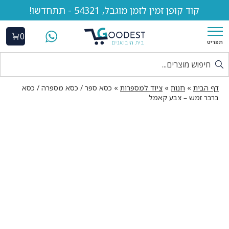
קוד קופן זמין לזמן מוגבל, 54321 - תתחדשו!
0
תפריט
דף הבית
»
חנות
»
ציוד למספרות
»
כסא ספר / כסא מספרה / כסא
ברבר זמש – צבע קאמל