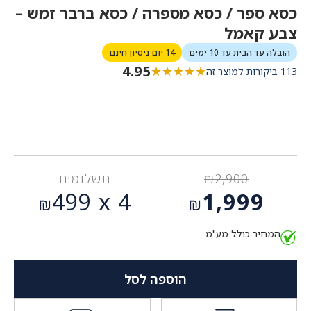
כסא ספר / כסא מספרה / כסא ברבר זמש –
צבע קאמל
הובלה עד הבית עד 10 ימים
14 יום ניסיון חינם
4.95
★★★★★
★★★★★
113 ביקורות למוצר זה
2,900
₪
תשלומים
המחיר
499
4 x
1,999
₪
₪
המקורי
המחיר
היה:
המחיר כולל מע"מ.
הנוכחי
₪2,900.
הוא:
₪1,999.
הוספה לסל