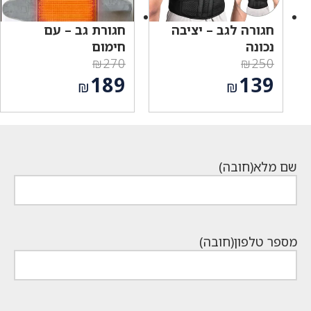
חגורה לגב – יציבה
חגורת גב – עם
נכונה
חימום
₪
270
₪
250
המחיר
המחיר
189
139
₪
₪
המקורי
המקורי
המחיר
המחיר
היה:
היה:
הנוכחי
הנוכחי
₪270.
₪250.
הוא:
הוא:
₪189.
₪139.
שם מלא
(חובה)
מספר טלפון
(חובה)