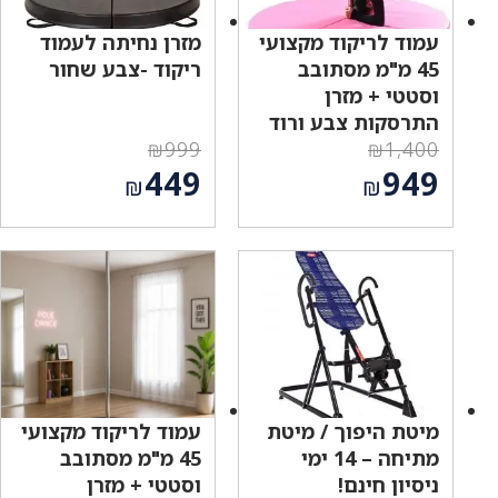
עמוד לריקוד מקצועי
מזרן נחיתה לעמוד
45 מ"מ מסתובב
ריקוד -צבע שחור
וסטטי + מזרן
התרסקות צבע ורוד
₪
999
₪
1,400
המחיר
המחיר
449
949
₪
₪
המקורי
המקורי
המחיר
המחיר
היה:
היה:
הנוכחי
הנוכחי
₪999.
₪1,400.
הוא:
הוא:
₪449.
₪949.
מיטת היפוך / מיטת
עמוד לריקוד מקצועי
מתיחה – 14 ימי
45 מ"מ מסתובב
ניסיון חינם!
וסטטי + מזרן