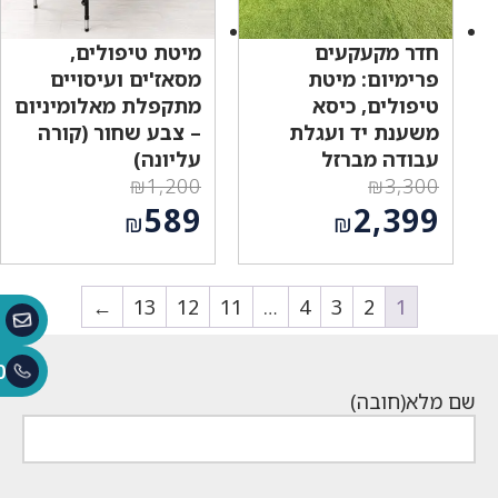
חדר מקעקעים
מיטת טיפולים,
פרימיום: מיטת
מסאז'ים ועיסויים
טיפולים, כיסא
מתקפלת מאלומיניום
משענת יד ועגלת
– צבע שחור (קורה
עבודה מברזל
עליונה)
₪
1,200
₪
3,300
המחיר
המחיר
589
2,399
₪
₪
המקורי
המקורי
המחיר
המחיר
היה:
היה:
הנוכחי
הנוכחי
₪1,200.
₪3,300.
הוא:
1
2
3
4
…
11
12
הוא:
13
←
₪589.
₪2,399.
0
שם מלא
(חובה)