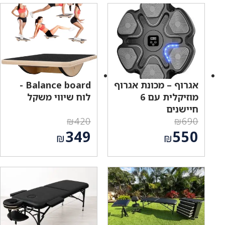
₪590.
₪649.
הוא:
הוא:
₪491.
₪530.
אגרוף – מכונת אגרוף
Balance board -
מוזיקלית עם 6
לוח שיווי משקל
חיישנים
₪
420
₪
690
המחיר
המחיר
349
550
₪
₪
המקורי
המקורי
המחיר
המחיר
היה:
היה:
הנוכחי
הנוכחי
₪420.
₪690.
הוא:
הוא:
₪349.
₪550.