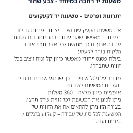
משענת יד רחבה במיוחד - צבע שחור
יתרונות ופרטים – משענת יד לקעקועים
את משענת הקעקועים שלנו ייצרנו במידות גדולות
במיוחד המאפשר שטח עבודה רחב יותר נוח לטווח
עבודה ארוך ובכך מתאים לכל אזור גופני אותו
הלקוח בוחר לקעקע .
בעלת פטנט ייחודי מאפשר כיוון קל ונוח ויציב בכל
זווית שתבחרו.
מדובר על גלגל שיניים – כך שברגע שבחרתם זווית
ונעלתם המשענת לא תזוז.
אופציית כיוון מלאה – 360 מעלות
ניתן לכונן את המשענת לכל זווית שרק תרצו,
בצורה הזו ניתן להתאים את את הזווית של
המשענת לכל סוג של עבודה – קעקוע ברגלים /
בידיים ועוד.