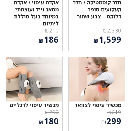
חדר קוסמטיקה / חדר
אקדח עיסוי / אקדח
קעקועים סופר
מסאג נייד ועוצמתי
דלוקס – צבע שחור
במיוחד בעל סוללת
ליתיום
₪
210
₪
2,330
המחיר
המחיר
186
1,599
₪
₪
המקורי
המקורי
המחיר
המחיר
היה:
היה:
הנוכחי
הנוכחי
₪210.
₪2,330.
הוא:
הוא:
₪186.
₪1,599.
מכשיר עיסוי לצוואר
מכשיר עיסוי לרגליים
₪
290
₪
619
המחיר
המחיר
180
299
₪
₪
המקורי
המקורי
המחיר
המחיר