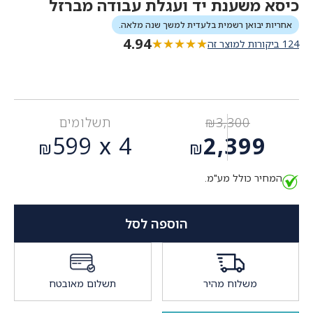
כיסא משענת יד ועגלת עבודה מברזל
אחריות יבואן רשמית בלעדית למשך שנה מלאה.
4.94
★★★★★
★★★★★
124 ביקורות למוצר זה
3,300
₪
תשלומים
המחיר
599
4 x
2,399
₪
₪
המקורי
המחיר
היה:
המחיר כולל מע"מ.
הנוכחי
₪3,300.
הוא:
₪2,399.
הוספה לסל
משלוח מהיר
תשלום מאובטח