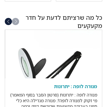
היה:
היה:
הנוכחי
הנוכחי
₪290.
₪619.
הוא:
הוא:
₪299.
₪180.
כל מה שרציתם לדעת על חדר
מקעקעים
מנורה לופה : יתרונות
מנורה לופה : יתרונות (סרטון הסבר בסוף המאמר)
מי זקוק למנורה לופה?: מנורה מגדילה היא כלי
חיוני בעבודה מקצועית שדורשת דיוק ורמה