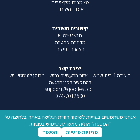
מאמרים מקצועיים
איכות השירות
קישורים חשובים
תנאי שימוש
מדיניות פרטיות
הצהרת נגישות
יצירת קשר
היצירה 1 בית שמש – אזור התעשייה ברוש – מחסן לוגיסטי , יש
להתקשר לפני ההגעה
support@goodest.co.il
074-7012600
אנחנו משתמשים בעוגיות לשיפור חוויית הגלישה באתר. בלחיצה על
כל הזכויות שמורות – 2020-
עוצב על ידי
resolve
| פותח על ידי
"הסכמה" את/ה מאשר/ת שימוש בעוגיות.
UpNext
2026 ©
מדיניות פרטיות
הסכמה