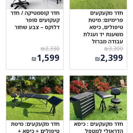
חדר מקעקעים
חדר קוסמטיקה / חדר
פרימיום: מיטת
קעקועים סופר
טיפולים, כיסא
דלוקס – צבע שחור
משענת יד ועגלת
עבודה מברזל
₪
2,330
₪
3,300
המחיר
המחיר
1,599
2,399
₪
₪
המקורי
המקורי
המחיר
המחיר
היה:
היה:
הנוכחי
הנוכחי
₪2,330.
₪3,300.
הוא:
הוא:
₪1,599.
₪2,399.
חדר מקעקעים : כיסא
חדר מקעקעים: מיטת
הדראולי למטפל
טיפולים + כיסא +