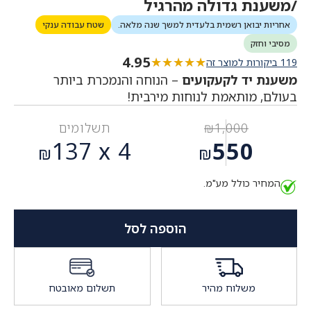
/משענת גדולה מהרגיל
אחריות יבואן רשמית בלעדית למשך שנה מלאה.
שטח עבודה ענקי
מסיבי וחזק
4.95
★★★★★
★★★★★
119 ביקורות למוצר זה
משענת יד לקעקועים
– הנוחה והנמכרת ביותר
בעולם, מותאמת לנוחות מירבית!
1,000
₪
תשלומים
המחיר
137
4 x
550
₪
₪
המקורי
המחיר
היה:
המחיר כולל מע"מ.
הנוכחי
₪1,000.
הוא:
₪550.
הוספה לסל
משלוח מהיר
תשלום מאובטח