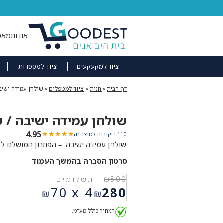
אודות
מאמ
ציוד למקעקעים
ציוד למספרות
דף הבית
»
חנות
»
ציוד למטפלים
»
שולחן עמידה ישיבה
שולחן עמידה ישיבה / ש
4.95
★★★★★
★★★★★
110 ביקורות למוצר זה
שולחן עמידה ישיבה – הפתרון המושלם למני
סרטון הסברה בהמשך העמוד
500
₪
תשלומים
המחיר
70
4 x
280
₪
₪
המקורי
המחיר
היה:
המחיר כולל מע"מ.
הנוכחי
₪500.