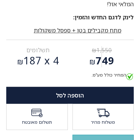
המלאי אזל!
לינק לדגם החדש והזמין:
מתח מקבילים בטן + ספסל משקולות
1,550
₪
תשלומים
המחיר
187
4 x
749
₪
₪
המקורי
המחיר
היה:
המחיר כולל מע"מ.
הנוכחי
₪1,550.
הוא:
₪749.
הוספה לסל
משלוח מהיר
תשלום מאובטח