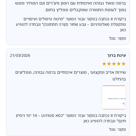
ברמה מאוד גבוהה ואיכותית עם המון פיצ'רים וגם המחיר ממש
נמוך לעומת התמורה שמקבלים ממליץ בחום.
ביקורת זו נכתבה במקור עבור המוצר "מיטת טיפולים ועיסויים
מתקפלת מאלומיניום – צבע שחור (קורה תחתונה)" ונבחרה להופיע
כאן.
מקור: גוגל
עינת ברוך
21/03/2026
★★★★★
★★★★★
שירות אדיב ומקצועי , מוצרים איכותיים ברמה גבוהה, ממליצים
בהחלט
ביקורת זו נכתבה במקור עבור המוצר "כסא סטודנט – 14 ימי ניסיון
חינם" ונבחרה להופיע כאן.
מקור: גוגל