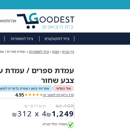
אודות
מאמ
ציוד למקעקעים
ציוד למספרות
דף הבית
»
חנות
»
ציוד למספרות
»
עמדת ספרים / עמד
עמדת ספרים / עמדת ע
צבע שחור
אזל המלאי
אחריות יבואן רשמית בלעדית למשך
4.95
★★★★★
★★★★★
110 ביקורות למוצר זה
2,100
₪
תשלומים
המחיר
312
4 x
1,249
₪
₪
המקורי
המחיר
היה:
המחיר כולל מע"מ.
הנוכחי
₪2,100.