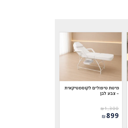
מיטת טיפולים לקוסמטיקאית
– צבע לבן
₪
1,300
המחיר
899
₪
המקורי
המחיר
היה:
הנוכחי