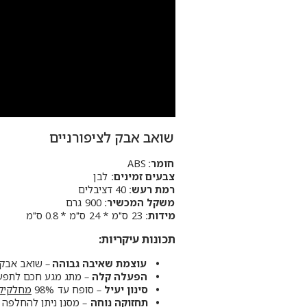
שואב אבק לציפורניים
חומר:
ABS
צבעים זמינים:
לבן
רמת רעש:
40 דציבלים
משקל המכשיר:
900 גרם
מידות:
23 ס"מ * 24 ס"מ * 0.8 ס"מ
תכונות עיקריות:
עוצמת שאיבה גבוהה
– שואב אבק 150W עם כוח יניקה חזק לאיסוף אבק ביעיל
הפעלה קלה
– מתג מגע חכם לתפעול
סינון יעיל
– סופח עד 98%
מחלקיקי 2.5
תחזוקה נוחה
– מסנן ניתן להחלפה 