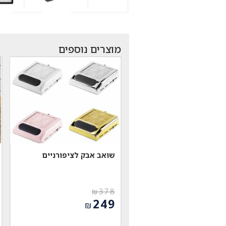
מוצרים נוספים
שואב אבק לציפורניים
₪
378
המחיר
249
₪
המקורי
המחיר
היה:
הנוכחי