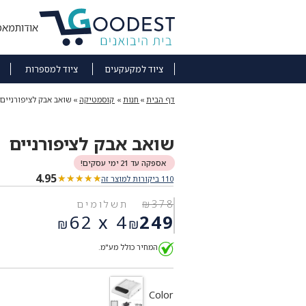
אודות
מאמ
ציוד למקעקעים
ציוד למספרות
דף הבית
»
חנות
»
קוסמטיקה
»
שואב אבק לציפורניים
שואב אבק לציפורניים
אספקה עד 21 ימי עסקים!
4.95
★★★★★
★★★★★
110 ביקורות למוצר זה
378
₪
תשלומים
המחיר
62
4 x
249
₪
₪
המקורי
המחיר
היה:
המחיר כולל מע"מ.
הנוכחי
₪378.
הוא:
₪249.
Color