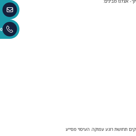
- אצלנו מבינים:
0
ים תחושת רוגע עמוקה. העיסוי מסייע