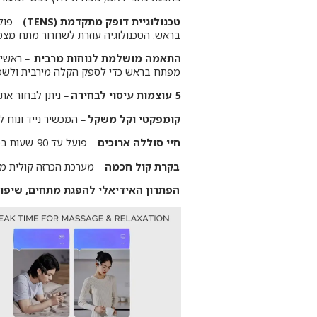
טכנולוגיית דופק מתקדמת (TENS)
– פול
בראש. הטכנולוגיה עוזרת לשחרור מתח מצטב
התאמה מושלמת לנוחות מרבית
מפתח בראש כדי לספק הקלה מירבית ולשפר
5 עוצמות עיסוי לבחירה
– ניתן לבחור את
קומפקטי וקל משקל
– המכשיר נייד ונוח 
חיי סוללה ארוכים
– פועל עד 90 שעות בטעינה אחת, מה שמאפשר שימוש ממושך ללא צורך בהטענה תכופה.
בקרת קול חכמה
– מערכת הכרזה קולית מספ
הפתרון האידיאלי להפגת מתחים, שיפור 