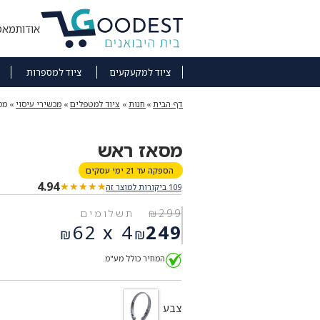
אודות
מאמ
ציוד למקעקעים
ציוד למספרות
דף הבית
»
חנות
»
ציוד למטפלים
»
מכשירי עיסוי
»
מס
מסאז ראש
הספקה עד 21 ימי עסקים
4.94
★★★★★
★★★★★
109 ביקורות למוצר זה
299
₪
תשלומים
המחיר
62
4 x
249
₪
₪
המקורי
המחיר
היה:
המחיר כולל מע"מ.
הנוכחי
₪299.
הוא:
₪249.
צבע