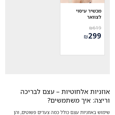
מכשיר עיסוי
לצוואר
₪
619
המחיר
299
₪
המקורי
המחיר
היה:
הנוכחי
₪619.
הוא:
₪299.
אוזניות אלחוטיות – עצם לבריכה
וריצה: איך משתמשים?
שימוש באוזניות עצם כולל כמה צעדים פשוטים, והן