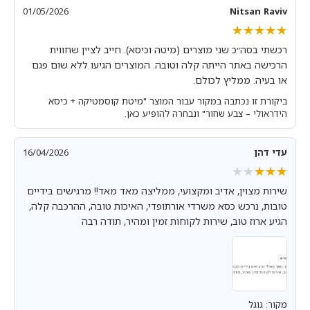
01/05/2026
Nitsan Raviv
★★★★★
★★★★★
רכשתי בסה״כ שני מוצרים (מיטה וכיסא). חייב לציין שחווית
הרכישה באתר הייתה קלה וטובה. המוצרים הגיעו ללא שום פגם
או בעיה. ממליץ לכולם.
ביקורת זו נכתבה במקור עבור המוצר "מיטת קוסמטיקה + כיסא
הידראולי – צבע שחור" ונבחרה להופיע כאן.
עדי דהן
16/04/2026
★★★★★
★★★★★
שירות מצוין, אדיב ומקצועי, ממליצה מאד מאד!! מרגישים בידיים
טובות, נרכש כסא משרדי אורתופדי, האיכות טובה, ההרכבה קלה,
הגיע ארוז טוב, שירות לקוחות זמין ומהיר, תודה רבה
מקור: גוגל