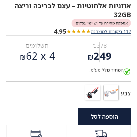
אוזניות אלחוטיות – עצם לבריכה וריצה
32GB
אספקה מהירה עד 21 ימי עסקים!
4.95
★★★★★
★★★★★
112 ביקורות למוצר זה
378
₪
תשלומים
המחיר
62
4 x
249
₪
₪
המקורי
המחיר
היה:
המחיר כולל מע"מ.
הנוכחי
₪378.
הוא:
₪249.
צבע
הוספה לסל