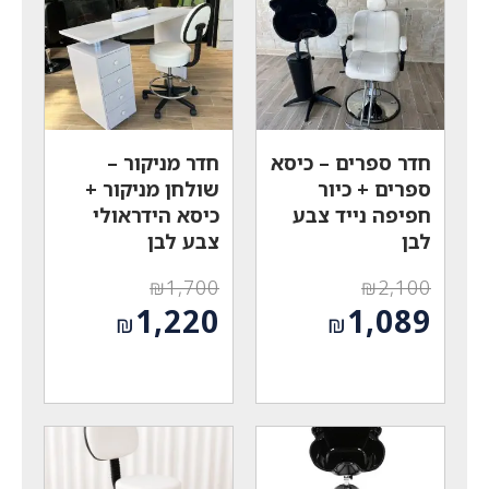
חדר ספרים – כיסא
חדר מניקור –
ספרים + כיור
שולחן מניקור +
חפיפה נייד צבע
כיסא הידראולי
לבן
צבע לבן
₪
1,700
₪
2,100
המחיר
המחיר
1,220
1,089
₪
₪
המקורי
המקורי
המחיר
המחיר
היה:
היה:
הנוכחי
הנוכחי
₪1,700.
₪2,100.
הוא:
הוא:
₪1,220.
₪1,089.