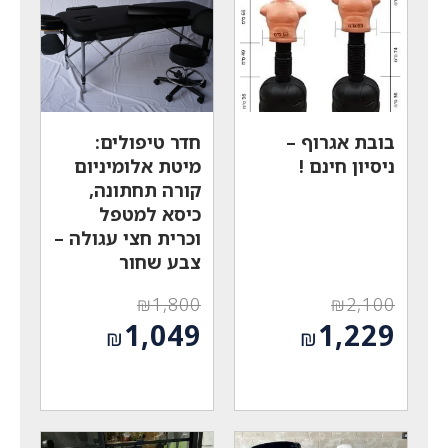
בובת אגרוף –
חדר טיפולים:
ניסיון חינם !
מיטת אלומיניום
קורה תחתונה,
כיסא למטפל
וכרית חצי עגולה –
צבע שחור
₪
1,800
₪
2,100
המחיר
המחיר
1,049
1,229
₪
₪
המקורי
המקורי
המחיר
המחיר
היה:
היה:
הנוכחי
הנוכחי
₪1,800.
₪2,100.
הוא:
הוא:
₪1,049.
₪1,229.