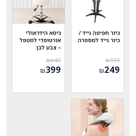
כיור חפיפה נייד /
כיסא הידראולי
כיור נייד למספרה
אורטופדי למטפל
– צבע לבן
₪
640
₪
329
המחיר
המחיר
399
249
₪
₪
המקורי
המקורי
המחיר
המחיר
היה:
היה:
הנוכחי
הנוכחי
₪640.
₪329.
הוא:
הוא:
₪399.
₪249.