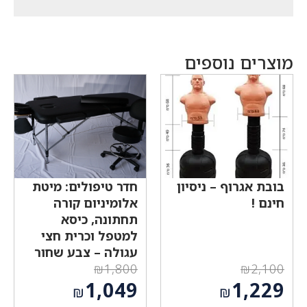
מוצרים נוספים
בובת אגרוף – ניסיון
חדר טיפולים: מיטת
חינם !
אלומיניום קורה
תחתונה, כיסא
למטפל וכרית חצי
עגולה – צבע שחור
₪
1,800
₪
2,100
המחיר
המחיר
1,049
1,229
₪
₪
המקורי
המקורי