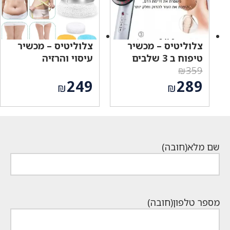
צלוליטיס – מכשיר
צלוליטיס – מכשיר
טיפוח ב 3 שלבים
עיסוי והרזיה
₪
359
המחיר
249
289
₪
₪
המקורי
המחיר
היה:
הנוכחי
₪359.
הוא:
₪289.
שם מלא
(חובה)
מספר טלפון
(חובה)