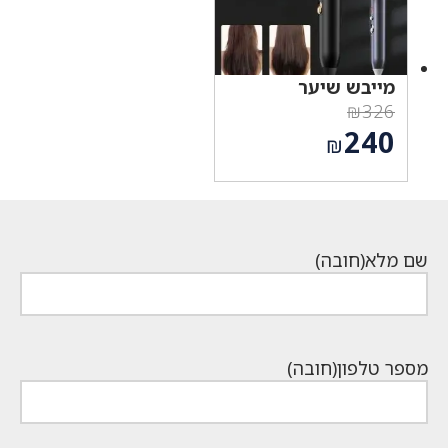
מייבש שיער
₪
326
המחיר
240
₪
המקורי
המחיר
היה:
הנוכחי
₪326.
הוא:
₪240.
שם מלא
(חובה)
מספר טלפון
(חובה)