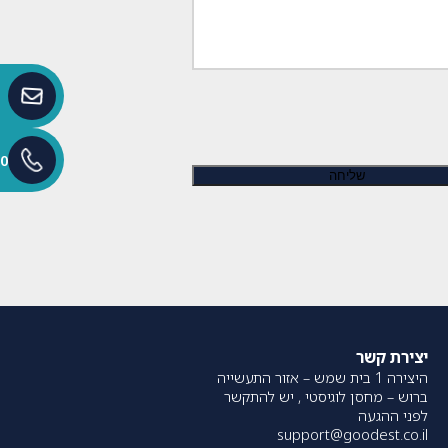
0
יצירת קשר
היצירה 1 בית שמש – אזור התעשייה
ברוש – מחסן לוגיסטי , יש להתקשר
לפני ההגעה
support@goodest.co.il