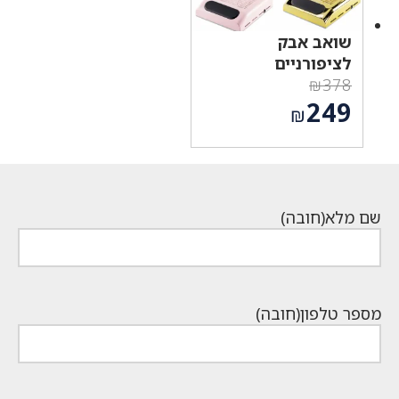
שואב אבק
לציפורניים
₪
378
המחיר
249
₪
המקורי
המחיר
היה:
הנוכחי
₪378.
הוא:
₪249.
שם מלא
(חובה)
מספר טלפון
(חובה)