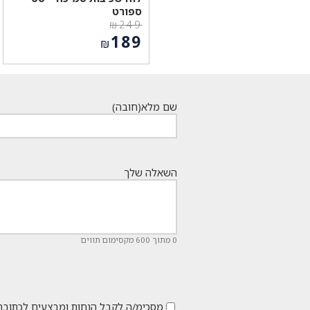
ספורט
₪
249
המחיר
189
₪
המקורי
המחיר
היה:
הנוכחי
₪249.
הוא:
₪189.
שם מלא
(חובה)
השאלה שלך
0 מתוך 600 מקסימום תווים
מסכימ/ה לקבל הנחות ומבצעים לכתובת