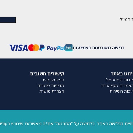
 המייל
רכישה מאובטחת באמצעות
יווט באתר
קישורים חשובים
דות Goodest
תנאי שימוש
אמרים מקצועיים
מדיניות פרטיות
יכות השירות
הצהרת נגישות
וויית הגלישה באתר. בלחיצה על "הסכמה" את/ה מאשר/ת שימוש בעוגיו