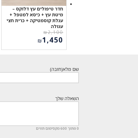
חדר טיפולים עץ דלוקס –
מיטת עץ + כיסא למטפל +
עגלת קוסמטיקה + כרית חצי
עגולה
₪
2,100
המחיר
1,450
₪
המקורי
המחיר
היה:
הנוכחי
₪2,100.
הוא:
₪1,450.
שם מלא
(חובה)
השאלה שלך
0 מתוך 600 מקסימום תווים