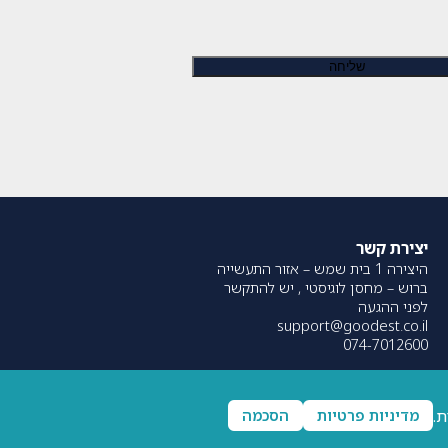
יצירת קשר
היצירה 1 בית שמש – אזור התעשייה
ברוש – מחסן לוגיסטי , יש להתקשר
לפני ההגעה
support@goodest.co.il
074-7012600
ת.
מדיניות פרטיות
הסכמה
עוצב על ידי
resolve
| פותח על ידי
UpNext