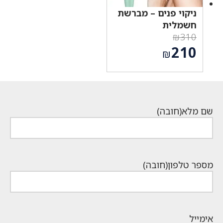
ניקוי פנים – מברשת
חשמלית
₪
310
המחיר
210
₪
המקורי
המחיר
היה:
הנוכחי
₪310.
הוא:
₪210.
שם מלא
(חובה)
מספר טלפון
(חובה)
אימייל