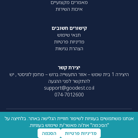
מאמרים מקצועיים
איכות השירות
קישורים חשובים
תנאי שימוש
מדיניות פרטיות
הצהרת נגישות
יצירת קשר
היצירה 1 בית שמש – אזור התעשייה ברוש – מחסן לוגיסטי , יש
להתקשר לפני ההגעה
support@goodest.co.il
074-7012600
אנחנו משתמשים בעוגיות לשיפור חוויית הגלישה באתר. בלחיצה על
כל הזכויות שמורות – 2020-
עוצב על ידי
resolve
| פותח על ידי
"הסכמה" את/ה מאשר/ת שימוש בעוגיות.
UpNext
2026 ©
מדיניות פרטיות
הסכמה