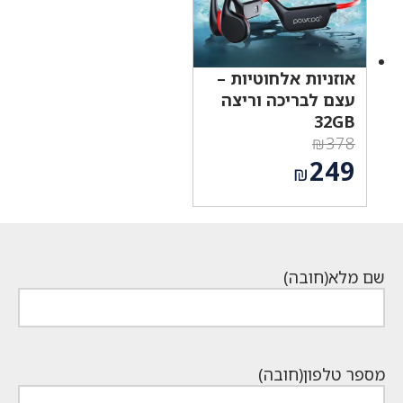
אוזניות אלחוטיות –
עצם לבריכה וריצה
32GB
₪
378
המחיר
249
₪
המקורי
המחיר
היה:
הנוכחי
₪378.
הוא:
₪249.
שם מלא
(חובה)
מספר טלפון
(חובה)