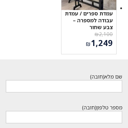
עמדת ספרים / עמדת
עבודה למספרה –
צבע שחור
₪
2,100
המחיר
1,249
₪
המקורי
המחיר
היה:
הנוכחי
₪2,100.
הוא:
₪1,249.
שם מלא
(חובה)
מספר טלפון
(חובה)