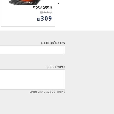
מושב עיסוי
₪
449
המחיר
309
₪
המקורי
המחיר
היה:
הנוכחי
₪449.
הוא:
₪309.
שם מלא
(חובה)
השאלה שלך
0 מתוך 600 מקסימום תווים