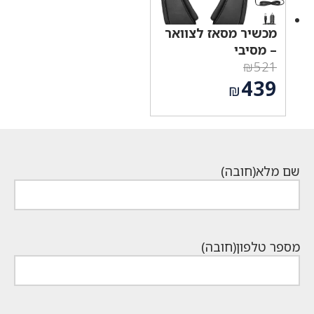
מכשיר מסאז לצוואר
– מסיבי
₪
521
המחיר
439
₪
המקורי
המחיר
היה:
הנוכחי
₪521.
הוא:
₪439.
שם מלא
(חובה)
מספר טלפון
(חובה)