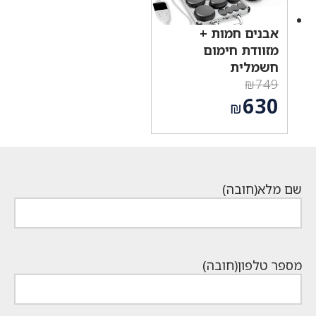
אבנים חמות +
מזוודת חימום
חשמלית
₪
749
המחיר
630
₪
המקורי
המחיר
היה:
הנוכחי
₪749.
הוא:
₪630.
שם מלא
(חובה)
מספר טלפון
(חובה)