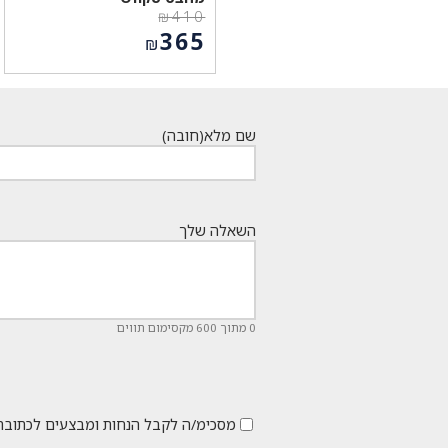
₪
410
המחיר
365
₪
המקורי
המחיר
היה:
הנוכחי
₪410.
הוא:
₪365.
שם מלא
(חובה)
השאלה שלך
0 מתוך 600 מקסימום תווים
מסכימ/ה לקבל הנחות ומבצעים לכתובת