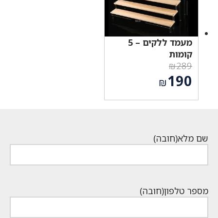
מעמד ללקים – 5
קומות
₪
289
המחיר
190
₪
המקורי
המחיר
היה:
הנוכחי
₪289.
הוא:
₪190.
שם מלא
(חובה)
מספר טלפון
(חובה)