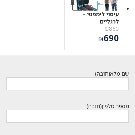
עיסוי לימפטי –
לרגליים
₪
860
המחיר
690
₪
המקורי
המחיר
היה:
הנוכחי
₪860.
הוא:
₪690.
שם מלא
(חובה)
מספר טלפון
(חובה)