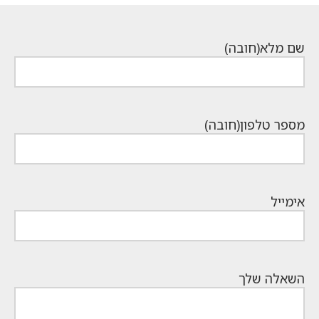
הנוכחי
הנוכחי
₪12,000.
₪12,800.
הוא:
הוא:
₪6,490.
₪9,999.
שם מלא
(חובה)
מספר טלפון
(חובה)
אימייל
השאלה שלך