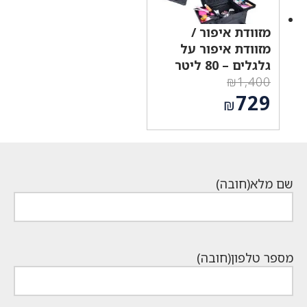
מזוודת איפור /
מזוודת איפור על
גלגלים – 80 ליטר
₪
1,400
המחיר
729
₪
המקורי
המחיר
היה:
הנוכחי
₪1,400.
הוא:
₪729.
שם מלא
(חובה)
מספר טלפון
(חובה)