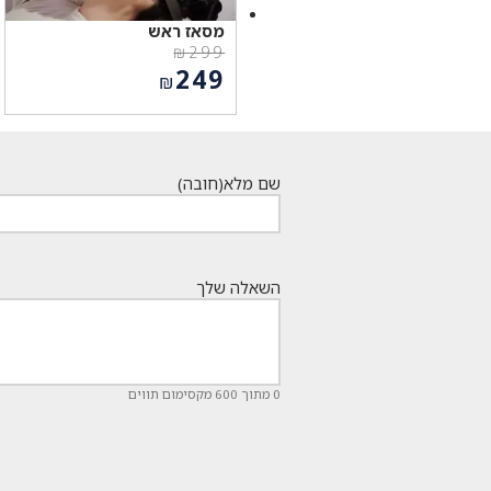
מסאז ראש
₪
299
המחיר
249
₪
המקורי
המחיר
היה:
הנוכחי
₪299.
הוא:
₪249.
שם מלא
(חובה)
השאלה שלך
0 מתוך 600 מקסימום תווים