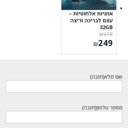
אוזניות אלחוטיות –
עצם לבריכה וריצה
32GB
₪
378
המחיר
249
₪
המקורי
המחיר
היה:
הנוכחי
₪378.
הוא:
₪249.
שם מלא
(חובה)
מספר טלפון
(חובה)