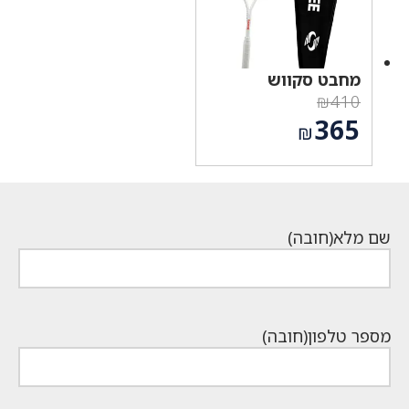
מחבט סקווש
₪
410
המחיר
365
₪
המקורי
המחיר
היה:
הנוכחי
₪410.
הוא:
₪365.
שם מלא
(חובה)
מספר טלפון
(חובה)