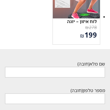
לוח איזון – יוגה
₪
278
המחיר
199
₪
המקורי
המחיר
היה:
הנוכחי
₪278.
הוא:
₪199.
שם מלא
(חובה)
מספר טלפון
(חובה)