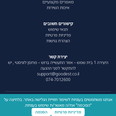
מאמרים מקצועיים
איכות השירות
קישורים חשובים
תנאי שימוש
מדיניות פרטיות
הצהרת נגישות
יצירת קשר
היצירה 1 בית שמש – אזור התעשייה ברוש – מחסן לוגיסטי , יש
להתקשר לפני ההגעה
support@goodest.co.il
074-7012600
אנחנו משתמשים בעוגיות לשיפור חוויית הגלישה באתר. בלחיצה על
כל הזכויות שמורות – 2020-
עוצב על ידי
resolve
| פותח על ידי
"הסכמה" את/ה מאשר/ת שימוש בעוגיות.
UpNext
2026 ©
מדיניות פרטיות
הסכמה