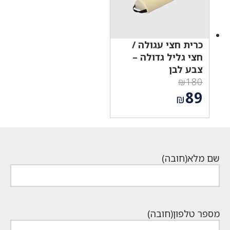
כרית חצי עגולה /
חצי גליל גדולה –
צבע לבן
₪
180
המחיר
89
₪
המקורי
המחיר
היה:
הנוכחי
₪180.
הוא:
₪89.
שם מלא
(חובה)
מספר טלפון
(חובה)