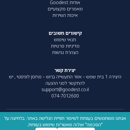
אודות Goodest
מאמרים מקצועיים
איכות השירות
קישורים חשובים
תנאי שימוש
מדיניות פרטיות
הצהרת נגישות
יצירת קשר
היצירה 1 בית שמש – אזור התעשייה ברוש – מחסן לוגיסטי , יש
להתקשר לפני ההגעה
support@goodest.co.il
074-7012600
אנחנו משתמשים בעוגיות לשיפור חוויית הגלישה באתר. בלחיצה על
כל הזכויות שמורות – 2020-
עוצב על ידי
resolve
| פותח על ידי
"הסכמה" את/ה מאשר/ת שימוש בעוגיות.
UpNext
2026 ©