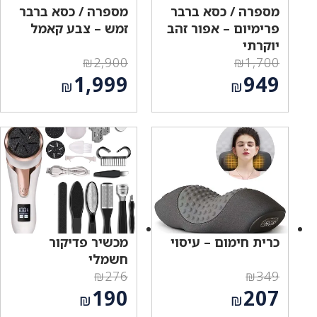
מספרה / כסא ברבר
מספרה / כסא ברבר
פרימיום – אפור זהב
זמש – צבע קאמל
יוקרתי
₪
2,900
₪
1,700
המחיר
המחיר
1,999
949
₪
₪
המקורי
המקורי
המחיר
המחיר
היה:
היה:
הנוכחי
הנוכחי
₪2,900.
₪1,700.
הוא:
הוא:
₪1,999.
₪949.
כרית חימום – עיסוי
מכשיר פדיקור
חשמלי
₪
276
₪
349
המחיר
המחיר
190
207
₪
₪
המקורי
המקורי