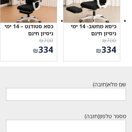
כיסא מחשב- 14 ימי
כסא סטודנט – 14 ימי
ניסיון חינם
ניסיון חינם
₪
700
₪
700
המחיר
המחיר
334
334
₪
₪
המקורי
המקורי
המחיר
המחיר
היה:
היה:
הנוכחי
הנוכחי
₪700.
₪700.
הוא:
הוא:
₪334.
₪334.
שם מלא
(חובה)
מספר טלפון
(חובה)