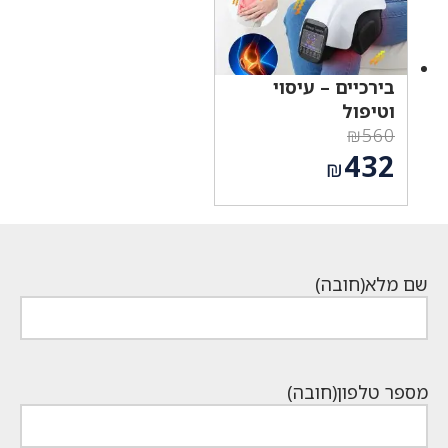
בירכיים – עיסוי
וטיפול
₪
560
המחיר
432
₪
המקורי
המחיר
היה:
הנוכחי
₪560.
הוא:
₪432.
שם מלא
(חובה)
מספר טלפון
(חובה)