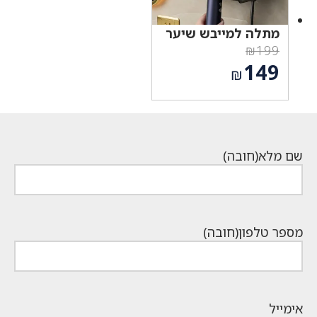
מתלה למייבש שיער
₪
199
המחיר
149
₪
המקורי
המחיר
היה:
הנוכחי
₪199.
הוא:
₪149.
שם מלא
(חובה)
מספר טלפון
(חובה)
אימייל