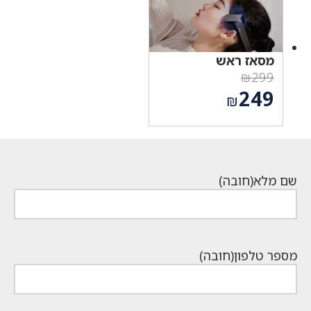
מסאז ראש
₪
299
המחיר
249
₪
המקורי
המחיר
היה:
הנוכחי
₪299.
הוא:
₪249.
שם מלא
(חובה)
מספר טלפון
(חובה)