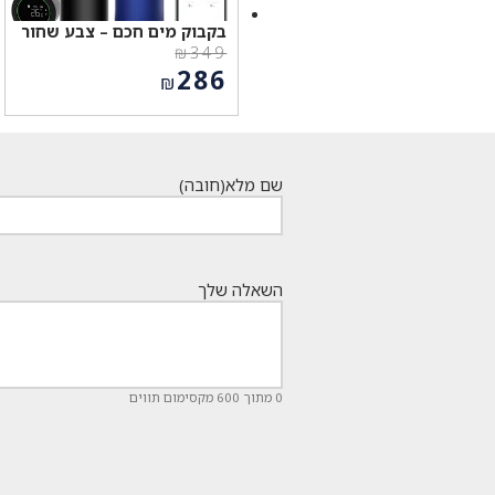
בקבוק מים חכם – צבע שחור
₪
349
המחיר
286
₪
המקורי
המחיר
היה:
הנוכחי
₪349.
הוא:
₪286.
שם מלא
(חובה)
השאלה שלך
0 מתוך 600 מקסימום תווים