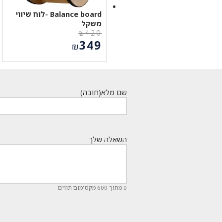
Balance board -לוח שיווי
משקל
₪
420
המחיר
349
₪
המקורי
המחיר
היה:
הנוכחי
₪420.
הוא:
₪349.
שם מלא
(חובה)
השאלה שלך
0 מתוך 600 מקסימום תווים